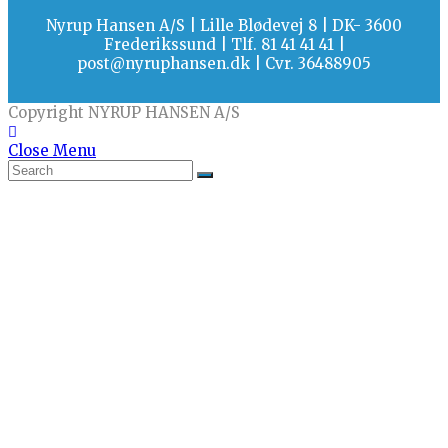
Nyrup Hansen A/S | Lille Blødevej 8 | DK- 3600
Frederikssund | Tlf. 81 41 41 41 |
post@nyruphansen.dk | Cvr. 36488905
Copyright NYRUP HANSEN A/S
Close Menu